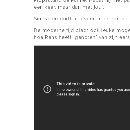
Plopsaland de Panne. Nadat hij met pa
een keer, maar dan met jou".
Sindsdien durft hij overal in en kan h
De moderne tijd biedt ook leuke mogel
hoe Rens heeft "genoten" van zijn eer